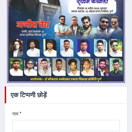
एक टिप्पणी छोड़ें
नाम *