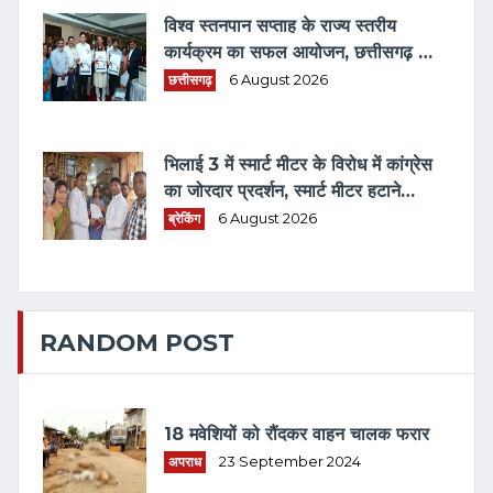
विश्व स्तनपान सप्ताह के राज्य स्तरीय
कार्यक्रम का सफल आयोजन, छत्तीसगढ़ के
प्रथम "मातृ दूध कोष (MOTHER MILK
छत्तीसगढ़
6 August 2026
BANK)" की घोषणा
भिलाई 3 में स्मार्ट मीटर के विरोध में कांग्रेस
का जोरदार प्रदर्शन, स्मार्ट मीटर हटाने
भरवाया फार्म
ब्रेकिंग
6 August 2026
RANDOM POST
18 मवेशियों को रौंदकर वाहन चालक फरार
अपराध
23 September 2024