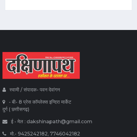
स्वामी / संपादक- पवन देवांगन
- बी- 8 प्रेस कॉम्लेक्स इन्दिरा मार्केट
दुर्ग ( छत्तीसगढ़)
ई - मेल : dakshinapath@gmail.com
मो.- 9425242182, 7746042182