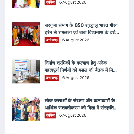
चंद्राकर, बोले— "आज का युवा नौकरी
ब्रेकिंग
6 August 2026
मांगने वाला नहीं, नौकरी देने वाला बने"
सरगुजा संभाग के 850 श्रद्धालु भारत गौरव
ट्रेन से रामलला एवं बाबा विश्वनाथ के दर्शन
के लिए रवाना
छत्तीसगढ़
6 August 2026
निर्माण श्रमिकों के कल्याण हेतु अनेक
महत्वपूर्ण निर्णयों को मंडल की बैठक में मिली
स्वीकृति
छत्तीसगढ़
6 August 2026
लोक कलाओं के संरक्षण और कलाकारों के
आर्थिक सशक्तीकरण की दिशा में संस्कृति
विभाग की अभिनव पहल
ब्रेकिंग
6 August 2026