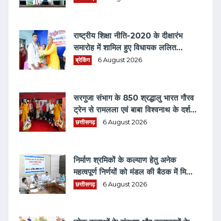
राष्ट्रीय शिक्षा नीति-2020 के दीक्षारंभ
समारोह में शामिल हुए विधायक ललित
चंद्राकर, बोले— "आज का युवा नौकरी
ब्रेकिंग
6 August 2026
मांगने वाला नहीं, नौकरी देने वाला बने"
सरगुजा संभाग के 850 श्रद्धालु भारत गौरव
ट्रेन से रामलला एवं बाबा विश्वनाथ के दर्शन
के लिए रवाना
छत्तीसगढ़
6 August 2026
निर्माण श्रमिकों के कल्याण हेतु अनेक
महत्वपूर्ण निर्णयों को मंडल की बैठक में मिली
स्वीकृति
छत्तीसगढ़
6 August 2026