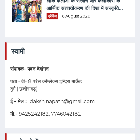
लोक कलाओं के संरक्षण और कलाकारों के
आर्थिक सशक्तीकरण की दिशा में संस्कृति
विभाग की अभिनव पहल
ब्रेकिंग
6 August 2026
स्वामी
संपादक-
पवन देवांगन
पता
- बी- 8 प्रेस कॉम्लेक्स इन्दिरा मार्केट
दुर्ग ( छत्तीसगढ़)
ई - मेल :
dakshinapath@gmail.com
मो.-
9425242182, 7746042182