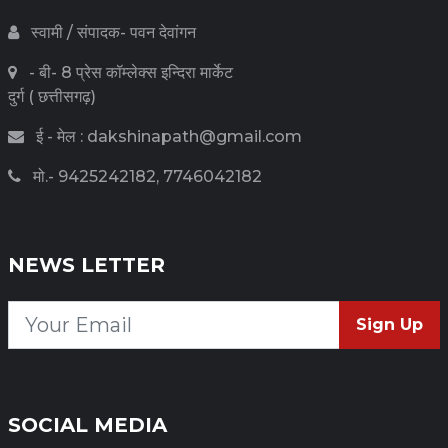
स्वामी / संपादक- पवन देवांगन
- बी- 8 प्रेस कॉम्लेक्स इन्दिरा मार्केट
दुर्ग ( छत्तीसगढ़)
ई - मेल : dakshinapath@gmail.com
मो.- 9425242182, 7746042182
NEWS LETTER
Sign Up
SOCIAL MEDIA