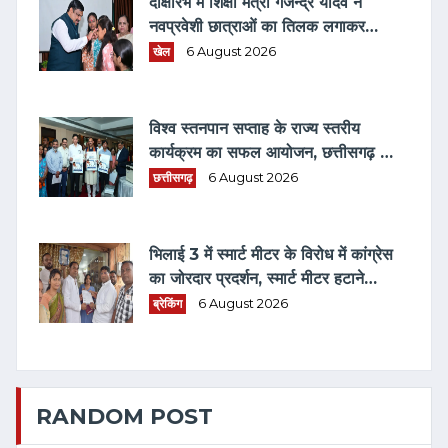
दीक्षारंभ में शिक्षा मंत्री गजेन्द्र यादव ने
नवप्रवेशी छात्राओं का तिलक लगाकर
विद्यार्थियों से किये आत्मीय संवाद
खेल
6 August 2026
विश्व स्तनपान सप्ताह के राज्य स्तरीय
कार्यक्रम का सफल आयोजन, छत्तीसगढ़ के
प्रथम "मातृ दूध कोष (MOTHER MILK
छत्तीसगढ़
6 August 2026
BANK)" की घोषणा
भिलाई 3 में स्मार्ट मीटर के विरोध में कांग्रेस
का जोरदार प्रदर्शन, स्मार्ट मीटर हटाने
भरवाया फार्म
ब्रेकिंग
6 August 2026
RANDOM POST