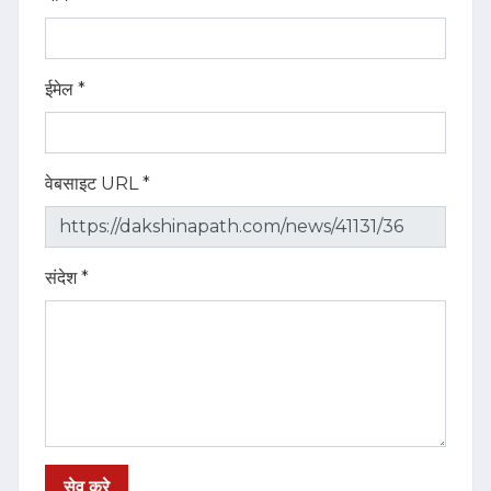
ईमेल *
वेबसाइट URL *
संदेश *