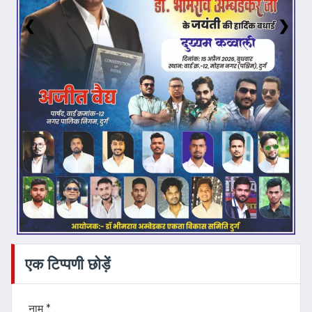
❮
❯
एक टिप्पणी छोड़ें
नाम *