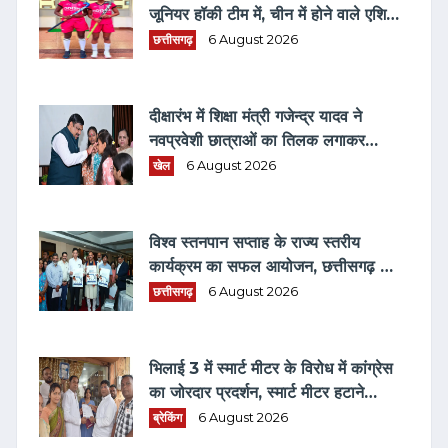
जूनियर हॉकी टीम में, चीन में होने वाले एशिया
कप में दिखाएंगी दम
छत्तीसगढ़
6 August 2026
दीक्षारंभ में शिक्षा मंत्री गजेन्द्र यादव ने
नवप्रवेशी छात्राओं का तिलक लगाकर
विद्यार्थियों से किये आत्मीय संवाद
खेल
6 August 2026
विश्व स्तनपान सप्ताह के राज्य स्तरीय
कार्यक्रम का सफल आयोजन, छत्तीसगढ़ के
प्रथम "मातृ दूध कोष (MOTHER MILK
छत्तीसगढ़
6 August 2026
BANK)" की घोषणा
भिलाई 3 में स्मार्ट मीटर के विरोध में कांग्रेस
का जोरदार प्रदर्शन, स्मार्ट मीटर हटाने
भरवाया फार्म
ब्रेकिंग
6 August 2026