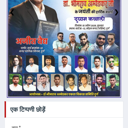
❮
❯
एक टिप्पणी छोड़ें
नाम *