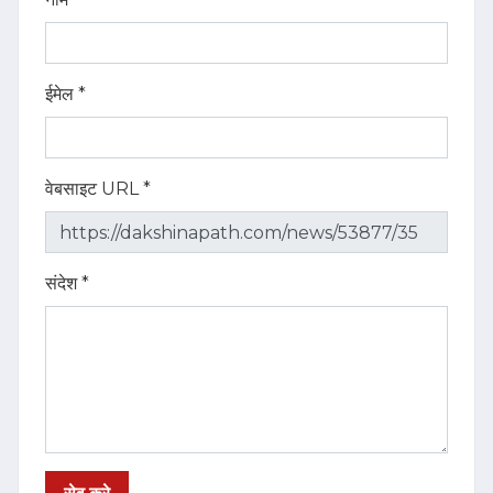
ईमेल *
वेबसाइट URL *
संदेश *