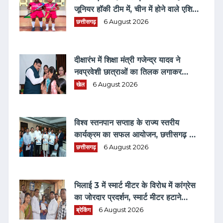
जूनियर हॉकी टीम में, चीन में होने वाले एशिया
कप में दिखाएंगी दम
छत्तीसगढ़
6 August 2026
दीक्षारंभ में शिक्षा मंत्री गजेन्द्र यादव ने
नवप्रवेशी छात्राओं का तिलक लगाकर
विद्यार्थियों से किये आत्मीय संवाद
खेल
6 August 2026
विश्व स्तनपान सप्ताह के राज्य स्तरीय
कार्यक्रम का सफल आयोजन, छत्तीसगढ़ के
प्रथम "मातृ दूध कोष (MOTHER MILK
छत्तीसगढ़
6 August 2026
BANK)" की घोषणा
भिलाई 3 में स्मार्ट मीटर के विरोध में कांग्रेस
का जोरदार प्रदर्शन, स्मार्ट मीटर हटाने
भरवाया फार्म
ब्रेकिंग
6 August 2026