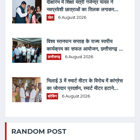
दीक्षारंभ में शिक्षा मंत्री गजेन्द्र यादव ने
नवप्रवेशी छात्राओं का तिलक लगाकर
विद्यार्थियों से किये आत्मीय संवाद
खेल
6 August 2026
विश्व स्तनपान सप्ताह के राज्य स्तरीय
कार्यक्रम का सफल आयोजन, छत्तीसगढ़ के
प्रथम "मातृ दूध कोष (MOTHER MILK
छत्तीसगढ़
6 August 2026
BANK)" की घोषणा
भिलाई 3 में स्मार्ट मीटर के विरोध में कांग्रेस
का जोरदार प्रदर्शन, स्मार्ट मीटर हटाने
भरवाया फार्म
ब्रेकिंग
6 August 2026
RANDOM POST