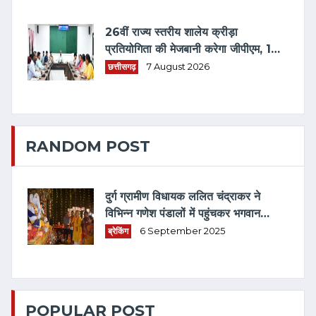
26वीं राज्य स्तरीय शालेय क्रीड़ा
प्रतियोगिता की मेजबानी करेगा जीपीएम, 18
से 21 अगस्त तक जुटेंगे प्रदेशभर के
छत्तीसगढ़
7 August 2026
खिलाड़ी
RANDOM POST
दुर्ग ग्रामीण विधायक ललित चंद्राकर ने
विभिन्न गणेश पंडालों में पहुंचकर भगवान
गणेश जी की पूजा-अर्चना की
ब्रेकिंग
6 September 2025
POPULAR POST