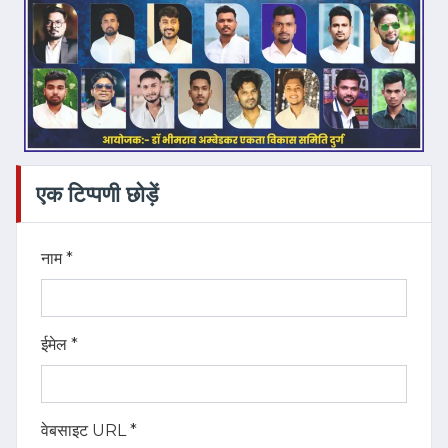
एक टिप्पणी छोड़ें
नाम *
ईमेल *
वेबसाइट URL *