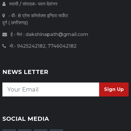
स्वामी / संपादक- पवन देवांगन
- बी- 8 प्रेस कॉम्लेक्स इन्दिरा मार्केट
दुर्ग ( छत्तीसगढ़)
ई - मेल : dakshinapath@gmail.com
मो.- 9425242182, 7746042182
NEWS LETTER
Sign Up
SOCIAL MEDIA