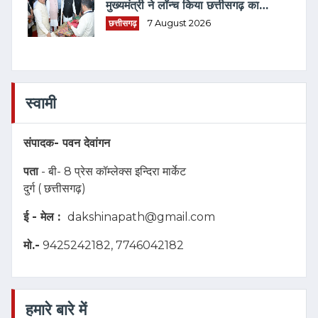
मुख्यमंत्री ने लॉन्च किया छत्तीसगढ़ का
प्रीमियम हैंडलूम ब्रांड 'कोशल फैब'
छत्तीसगढ़
7 August 2026
स्वामी
संपादक-
पवन देवांगन
पता
- बी- 8 प्रेस कॉम्लेक्स इन्दिरा मार्केट
दुर्ग ( छत्तीसगढ़)
ई - मेल :
dakshinapath@gmail.com
मो.-
9425242182, 7746042182
हमारे बारे में