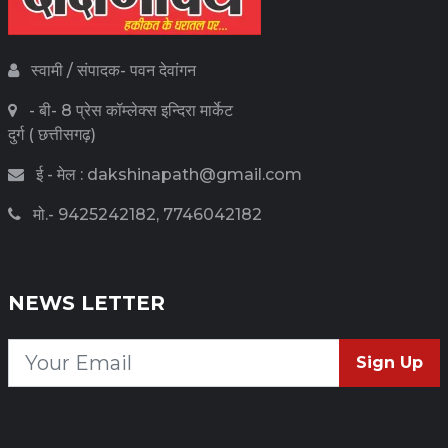
स्वामी / संपादक- पवन देवांगन
- बी- 8 प्रेस कॉम्लेक्स इन्दिरा मार्केट
दुर्ग ( छत्तीसगढ़)
ई - मेल : dakshinapath@gmail.com
मो.- 9425242182, 7746042182
NEWS LETTER
Sign Up