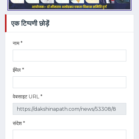
एक टिप्पणी छोड़ें
नाम *
ईमेल *
वेबसाइट URL *
संदेश *