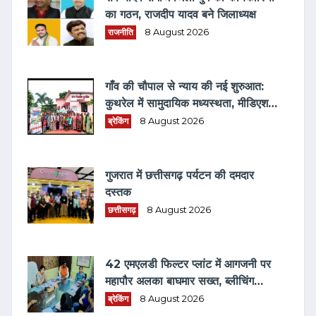
का गठन, राजदीप यादव बने जिलाध्यक्ष
राजनीति
8 August 2026
गाँव की चौपाल से न्याय की नई शुरुआत:
कुथरेल में सामुदायिक मध्यस्थता, मीडिएशन
3.0 एवं विधिक जागरूकता का संगम
ब्रेकिंग
8 August 2026
गुजरात में छत्तीसगढ़ पर्यटन की दमदार
दस्तक
छत्तीसगढ़
8 August 2026
42 एमएलडी फिल्टर प्लांट में आगजनी पर
महापौर अलका बाघमार सख्त, ब्लीचिंग
पावडर की होगी लैब जांच
ब्रेकिंग
8 August 2026