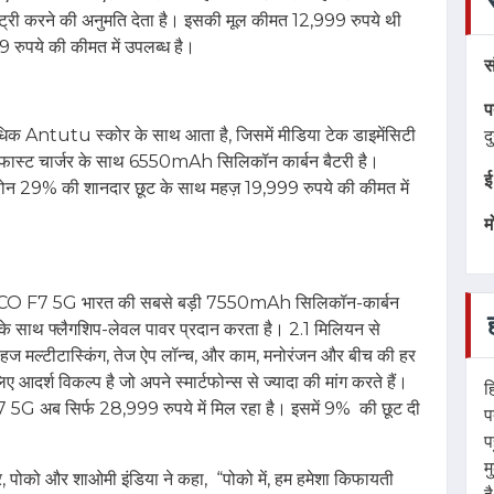
एंट्री करने की अनुमति देता है। इसकी मूल कीमत 12,999 रुपये थी
ुपये की कीमत में उपलब्‍ध है।
स
प
धिक Antutu स्कोर के साथ आता है, जिसमें मीडिया टेक डाइमेंसिटी
द
फास्ट चार्जर के साथ 6550mAh सिलिकॉन कार्बन बैटरी है।
ई
ोन 29% की शानदार छूट के साथ महज़ 19,999 रुपये की कीमत में
म
ा, POCO F7 5G भारत की सबसे बड़ी 7550mAh सिलिकॉन-कार्बन
के साथ फ्लैगशिप-लेवल पावर प्रदान करता है। 2.1 मिलियन से
मल्टीटास्किंग, तेज ऐप लॉन्च, और काम, मनोरंजन और बीच की हर
 लिए आदर्श विकल्प है जो अपने स्मार्टफोन्स से ज्यादा की मांग करते हैं।
ह
 5G अब सिर्फ 28,999 रुपये में मिल रहा है। इसमें 9% की छूट दी
प
प
म
र, पोको और शाओमी इंडिया ने कहा, “पोको में, हम हमेशा किफायती