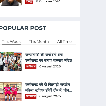
मंत्री पीयूष गोयल से महत्वपूर्ण
रायपुर
8 October 2024
बैठक
POPULAR POST
This Week
This Month
All Time
जरूरतमंदो की संजीवनी बना
छत्तीसगढ़ का समाज कल्याण मॉडल
छत्तीसगढ़
6 August 2026
छत्तीसगढ़ की दो खिलाड़ी भारतीय
महिला जूनियर हॉकी टीम में, चीन में
होने वाले एशिया कप में दिखाएंगी
छत्तीसगढ़
6 August 2026
दम