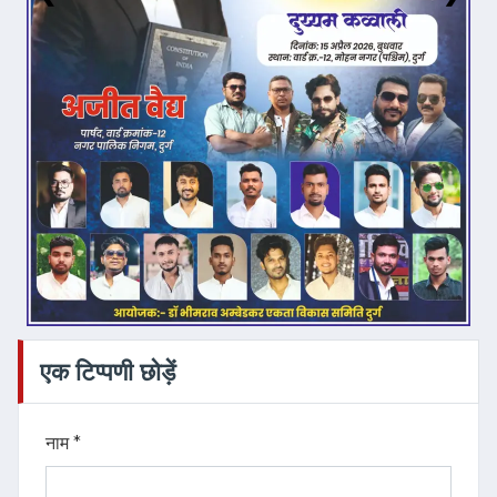
एक टिप्पणी छोड़ें
नाम *