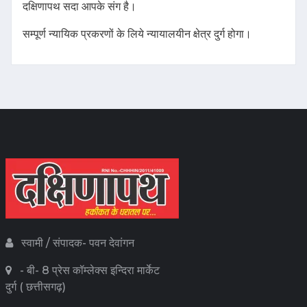
दक्षिणापथ सदा आपके संग है।
सम्पूर्ण न्यायिक प्रकरणों के लिये न्यायालयीन क्षेत्र दुर्ग होगा।
स्वामी / संपादक- पवन देवांगन
- बी- 8 प्रेस कॉम्लेक्स इन्दिरा मार्केट
दुर्ग ( छत्तीसगढ़)