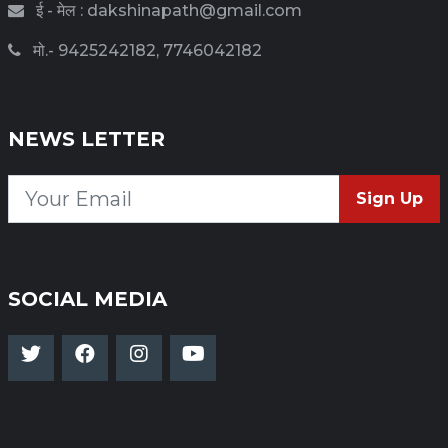
ई - मेल : dakshinapath@gmail.com
मो.- 9425242182, 7746042182
NEWS LETTER
Sign Up
SOCIAL MEDIA