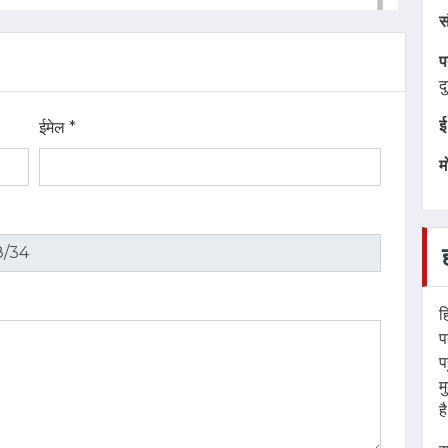
स
प
द
ई
म
ह
प
प
ईमेल *
म
ह