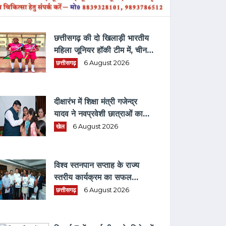
ताज़ा समाचार
छत्तीसगढ़ की दो खिलाड़ी भारतीय
महिला जूनियर हॉकी टीम में, चीन में
होने वाले एशिया कप में दिखाएंगी
छत्तीसगढ़
6 August 2026
दम
दीक्षारंभ में शिक्षा मंत्री गजेन्द्र
यादव ने नवप्रवेशी छात्राओं का
तिलक लगाकर विद्यार्थियों से किये
खेल
6 August 2026
आत्मीय संवाद
विश्व स्तनपान सप्ताह के राज्य
स्तरीय कार्यक्रम का सफल
आयोजन, छत्तीसगढ़ के प्रथम "मातृ
छत्तीसगढ़
6 August 2026
दूध कोष (MOTHER MILK
BANK)" की घोषणा