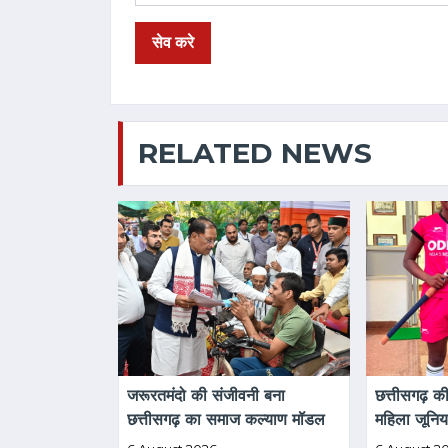
वेबसाइट URL *
संदेश *
RELATED NEWS