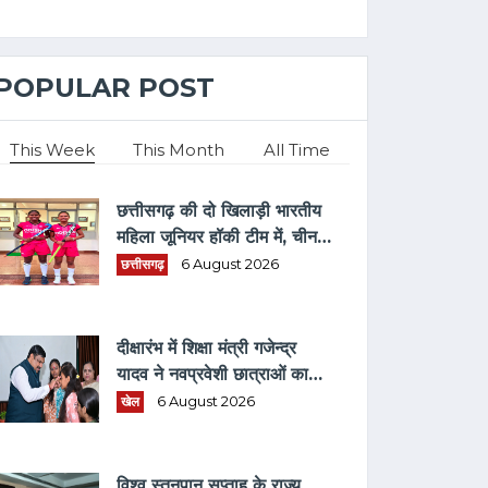
POPULAR POST
This Week
This Month
All Time
छत्तीसगढ़ की दो खिलाड़ी भारतीय
महिला जूनियर हॉकी टीम में, चीन में
होने वाले एशिया कप में दिखाएंगी
छत्तीसगढ़
6 August 2026
दम
दीक्षारंभ में शिक्षा मंत्री गजेन्द्र
यादव ने नवप्रवेशी छात्राओं का
तिलक लगाकर विद्यार्थियों से किये
खेल
6 August 2026
आत्मीय संवाद
विश्व स्तनपान सप्ताह के राज्य