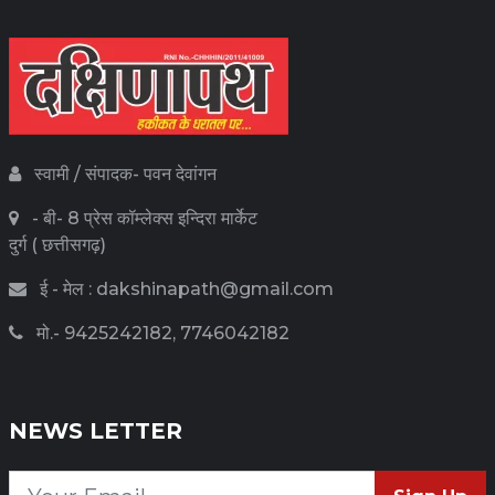
स्वामी / संपादक- पवन देवांगन
- बी- 8 प्रेस कॉम्लेक्स इन्दिरा मार्केट
दुर्ग ( छत्तीसगढ़)
ई - मेल : dakshinapath@gmail.com
मो.- 9425242182, 7746042182
NEWS LETTER