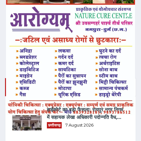
❮
❯
ताज़ा समाचार
हाईकोर्ट का बड़ा फैसला: रायपुर नगर निगम
में सहायक लेखा अधिकारी पदोन्नति वैध,
सिंगल बेंच का आदेश रद्द
छत्तीसगढ़
7 August 2026