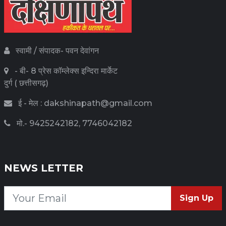
स्वामी / संपादक- पवन देवांगन
- बी- 8 प्रेस कॉम्लेक्स इन्दिरा मार्केट
दुर्ग ( छत्तीसगढ़)
ई - मेल : dakshinapath@gmail.com
मो.- 9425242182, 7746042182
NEWS LETTER
Sign Up