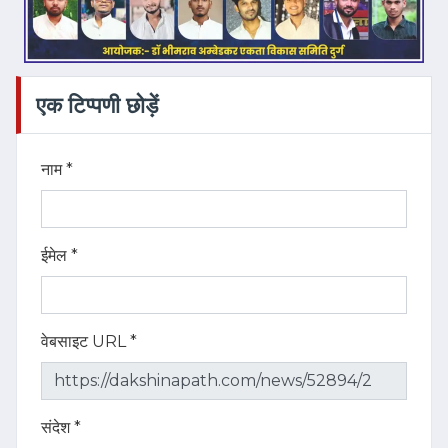
एक टिप्पणी छोड़ें
नाम *
ईमेल *
वेबसाइट URL *
संदेश *