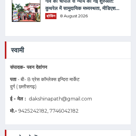
गाँव की चौपाल से न्याय की नई शुरुआत:
कुथरेल में सामुदायिक मध्यस्थता, मीडिएशन
3.0 एवं विधिक जागरूकता का संगम
ब्रेकिंग
8 August 2026
स्वामी
संपादक-
पवन देवांगन
पता
- बी- 8 प्रेस कॉम्लेक्स इन्दिरा मार्केट
दुर्ग ( छत्तीसगढ़)
ई - मेल :
dakshinapath@gmail.com
मो.-
9425242182, 7746042182