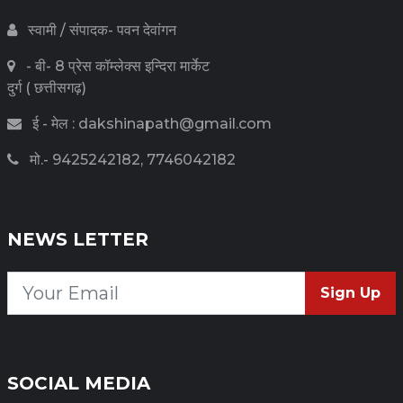
स्वामी / संपादक- पवन देवांगन
- बी- 8 प्रेस कॉम्लेक्स इन्दिरा मार्केट
दुर्ग ( छत्तीसगढ़)
ई - मेल : dakshinapath@gmail.com
मो.- 9425242182, 7746042182
NEWS LETTER
Sign Up
SOCIAL MEDIA