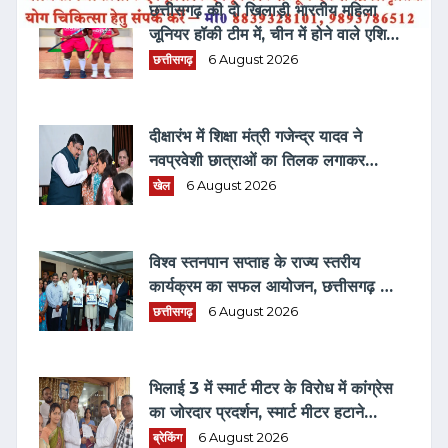
छत्तीसगढ़ की दो खिलाड़ी भारतीय महिला
जूनियर हॉकी टीम में, चीन में होने वाले एशिया
कप में दिखाएंगी दम
छत्तीसगढ़
6 August 2026
दीक्षारंभ में शिक्षा मंत्री गजेन्द्र यादव ने
नवप्रवेशी छात्राओं का तिलक लगाकर
विद्यार्थियों से किये आत्मीय संवाद
खेल
6 August 2026
विश्व स्तनपान सप्ताह के राज्य स्तरीय
कार्यक्रम का सफल आयोजन, छत्तीसगढ़ के
प्रथम "मातृ दूध कोष (MOTHER MILK
छत्तीसगढ़
6 August 2026
BANK)" की घोषणा
भिलाई 3 में स्मार्ट मीटर के विरोध में कांग्रेस
का जोरदार प्रदर्शन, स्मार्ट मीटर हटाने
भरवाया फार्म
ब्रेकिंग
6 August 2026