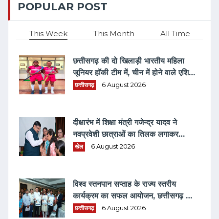
POPULAR POST
This Week
This Month
All Time
छत्तीसगढ़ की दो खिलाड़ी भारतीय महिला
जूनियर हॉकी टीम में, चीन में होने वाले एशिया
कप में दिखाएंगी दम
छत्तीसगढ़
6 August 2026
दीक्षारंभ में शिक्षा मंत्री गजेन्द्र यादव ने
नवप्रवेशी छात्राओं का तिलक लगाकर
विद्यार्थियों से किये आत्मीय संवाद
खेल
6 August 2026
विश्व स्तनपान सप्ताह के राज्य स्तरीय
कार्यक्रम का सफल आयोजन, छत्तीसगढ़ के
प्रथम "मातृ दूध कोष (MOTHER MILK
छत्तीसगढ़
6 August 2026