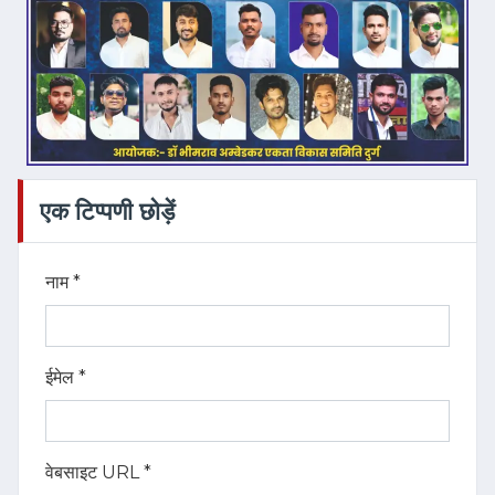
एक टिप्पणी छोड़ें
नाम *
ईमेल *
वेबसाइट URL *