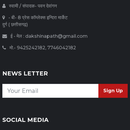
स्वामी / संपादक- पवन देवांगन
- बी- 8 प्रेस कॉम्लेक्स इन्दिरा मार्केट
दुर्ग ( छत्तीसगढ़)
ई - मेल : dakshinapath@gmail.com
मो.- 9425242182, 7746042182
NEWS LETTER
Sign Up
SOCIAL MEDIA