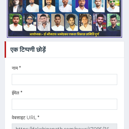
एक टिप्पणी छोड़ें
नाम *
ईमेल *
वेबसाइट URL *