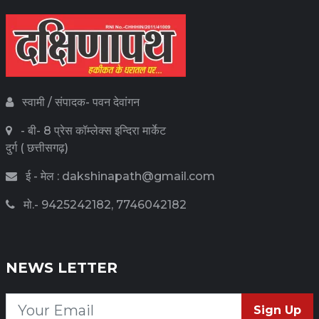
स्वामी / संपादक- पवन देवांगन
- बी- 8 प्रेस कॉम्लेक्स इन्दिरा मार्केट
दुर्ग ( छत्तीसगढ़)
ई - मेल : dakshinapath@gmail.com
मो.- 9425242182, 7746042182
NEWS LETTER
Sign Up