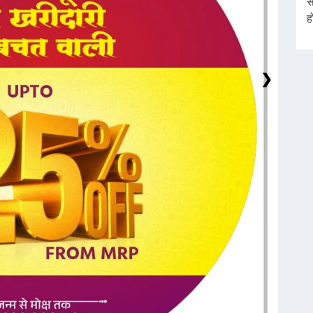
स
ह
❯