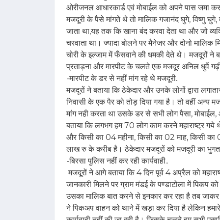
ओरीजनल आधारकार्ड एवं मोबाईल को अपने पास जमा क
मजदूरी के पैसे मांगते थे तो मालिक गजानंद घुगे, विष्णु घुगे
जाता था,यह तक कि खाना बंद करवा देता था और जो व्यक्त
चरवाता था। ज्यादा बोलने पर मैनेजर और दोनो मालिक मिलक
चोरी के इल्जाम में फँसवाने की धमकी देते थे। मजदूरों न
प्रताड़ना और मारपीट के चलते एक मजदूर अनिल धुर्वे गढ़ी क्
-मारपीट के डर से नहीं मांग रहे थे मजदूरी..
मजदूरों ने बताया कि ठेकेदार और उनके लोगों द्वारा लगात
निवासी के एक पैर को तोड़ दिया गया है। तो वहीं अन्य म
मांग नही करता था उसके डर से सभी लोग पैसा, मोबाईल
बताया कि लगभग हम 70 लोग काम करने महाराष्ट्र गये थे
और किसी का 04 महीना, किसी का 02 माह, किसी का 01
लाख रु के करीब है। ठेकेदार मजदूरों को मजदूरी का भुगत
-बिरसा पुलिस नहीं कर रही कार्यवाही..
मजदूरों ने आगे बताया कि 4 दिन पूर्व 4 अप्रैल को महार
जानकारी मिलने पर ग्राम मंडई के पण्डाटोला में पिकप को
उसका मालिक बात करने से इनकार कर रहा है तब जाकर म
ने पिकअप वाहन को थाने में खड़ा कर दिया है लेकिन हमा
कार्यवाही नहीं की जा रही है। जिसके चलते हम सभी एसपी 