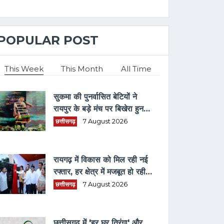
POPULAR POST
This Week
This Month
All Time
सुकमा की पुनर्वासित बेटियों ने
रायपुर के बड़े मंच पर बिखेरा हुनर,
पारंपरिक परिधानों में किया रैंप वॉक
छत्तीसगढ़
7 August 2026
रायगढ़ में विकास को मिल रही नई
रफ्तार, हर क्षेत्र में मजबूत हो रही
सुविधाओं की नींव: वित्त मंत्री ओपी
छत्तीसगढ़
7 August 2026
चौधरी
छत्तीसगढ़ में 'हर घर तिरंगा' और