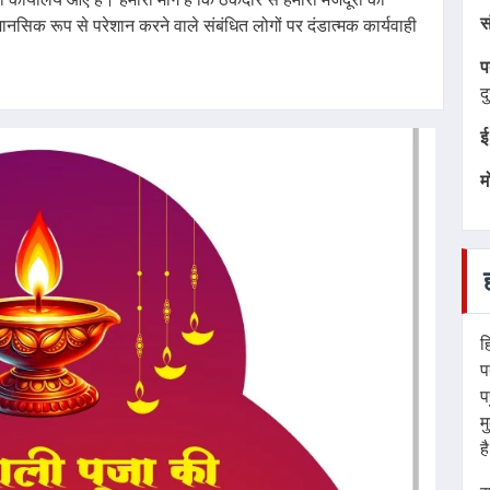
स
नसिक रूप से परेशान करने वाले संबंधित लोगों पर दंडात्मक कार्यवाही
प
द
ई
म
ह
प
प
म
ह