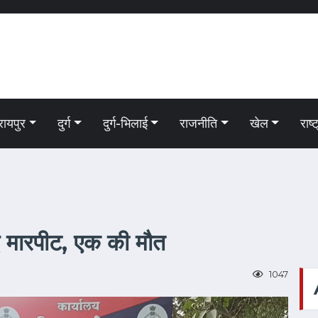
रायपुर
दुर्ग
दुर्ग-भिलाई
राजनीति
खेल
राष्
ई मारपीट, एक की मौत
1047