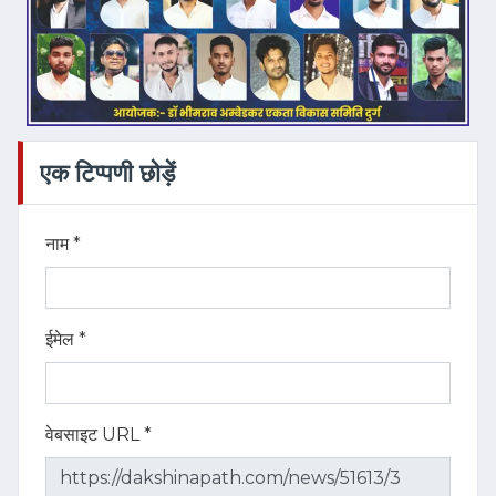
एक टिप्पणी छोड़ें
नाम *
ईमेल *
वेबसाइट URL *