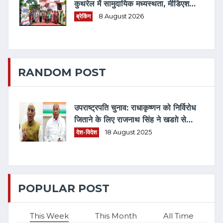
कुथरेल में सामुदायिक मध्यस्थता, मीडिएशन
3.0 एवं विधिक जागरूकता का संगम
ब्रेकिंग
8 August 2026
RANDOM POST
उपराष्ट्रपति चुनाव: राधाकृष्णन को निर्विरोध
जिताने के लिए राजनाथ सिंह ने खडग़े से
बात की
देश-विदेश
18 August 2025
POPULAR POST
This Week
This Month
All Time