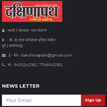
स्वामी / संपादक- पवन देवांगन
- बी- 8 प्रेस कॉम्लेक्स इन्दिरा मार्केट
दुर्ग ( छत्तीसगढ़)
ई - मेल : dakshinapath@gmail.com
मो.- 9425242182, 7746042182
NEWS LETTER
Sign Up