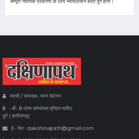
सम्पूर्ण न्यायिक प्रकरणों के लिये न्यायालयीन क्षेत्र दुर्ग होगा।
स्वामी / संपादक- पवन देवांगन
- बी- 8 प्रेस कॉम्लेक्स इन्दिरा मार्केट
दुर्ग ( छत्तीसगढ़)
ई - मेल : dakshinapath@gmail.com