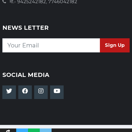
मो.- 9425242182, 7746042182
NEWS LETTER
Sign Up
SOCIAL MEDIA