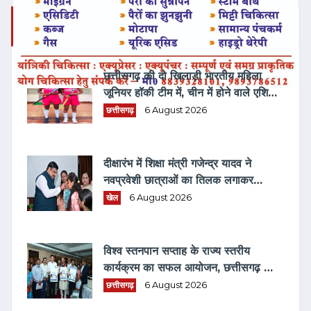
ताज़ा समाचार
छत्तीसगढ़ की दो खिलाड़ी भारतीय महिला
जूनियर हॉकी टीम में, चीन में होने वाले एशिया
कप में दिखाएंगी दम
छत्तीसगढ़
6 August 2026
दीक्षारंभ में शिक्षा मंत्री गजेन्द्र यादव ने
नवप्रवेशी छात्राओं का तिलक लगाकर
विद्यार्थियों से किये आत्मीय संवाद
खेल
6 August 2026
विश्व स्तनपान सप्ताह के राज्य स्तरीय
कार्यक्रम का सफल आयोजन, छत्तीसगढ़ के
प्रथम "मातृ दूध कोष (MOTHER MILK
छत्तीसगढ़
6 August 2026
BANK)" की घोषणा