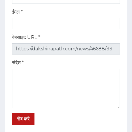
ईमेल *
वेबसाइट URL *
संदेश *