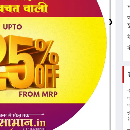
स
प
द
ई
म
❯
ह
प
प
म
ह