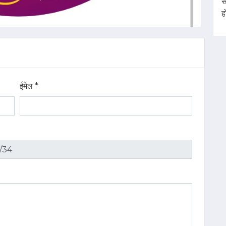
स
ह
ईमेल *