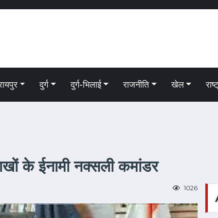
रायपुर
दुर्ग
दुर्ग-भिलाई
राजनीति
खेल
राष्
ाखों के ईनामी नक्सली कमांडर
1026